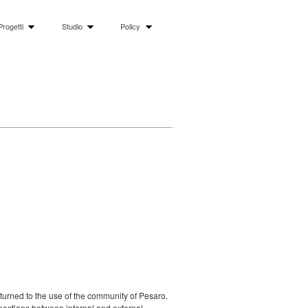
Progetti
Studio
Policy
eturned to the use of the community of Pesaro.
nnections between internal and external