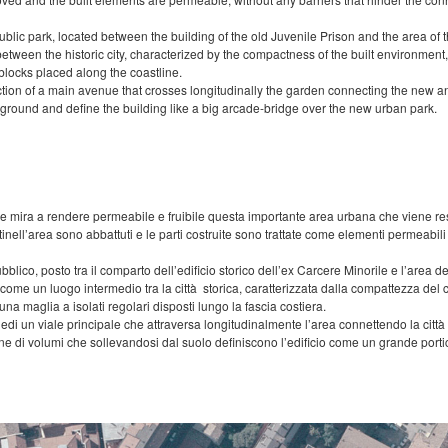
 public park, located between the building of the old Juvenile Prison and the area o
etween the historic city, characterized by the compactness of the built environment
blocks placed along the coastline.
ction of a main avenue that crosses longitudinally the garden connecting the new and
 ground and define the building like a big arcade-bridge over the new urban park.
e mira a rendere permeabile e fruibile questa importante area urbana che viene restitu
entinell’area sono abbattuti e le parti costruite sono trattate come elementi permeabi
bblico, posto tra il comparto dell’edificio storico dell’ex Carcere Minorile e l’area 
a come un luogo intermedio tra la città storica, caratterizzata dalla compattezza del co
na maglia a isolati regolari disposti lungo la fascia costiera.
nedi un viale principale che attraversa longitudinalmente l’area connettendo la città 
e di volumi che sollevandosi dal suolo definiscono l’edificio come un grande porti