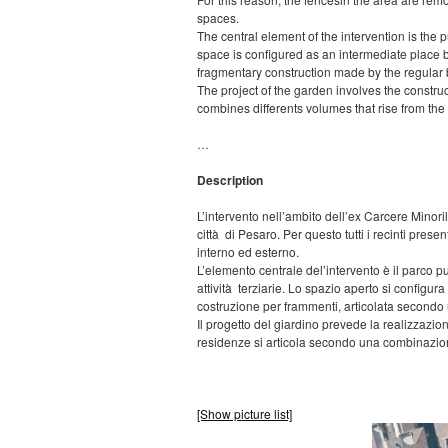
spaces.
The central element of the intervention is the
space is configured as an intermediate place b
fragmentary construction made by the regular 
The project of the garden involves the constru
combines differents volumes that rise from the
…
Description
L’intervento nell’ambito dell’ex Carcere Minoril
città di Pesaro. Per questo tutti i recinti pres
interno ed esterno.
L’elemento centrale del’intervento è il parco pu
attività terziarie. Lo spazio aperto si configur
costruzione per frammenti, articolata secondo u
Il progetto del giardino prevede la realizzazio
residenze si articola secondo una combinazion
[Show picture list]