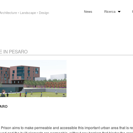
News
Ricerca
Architecture • Landscape • Design
E IN PESARO
SARO
le Prison aims to make permeable and accessible this important urban area that is r
oved and the built elements are permeable, without any barriers that hinder the co