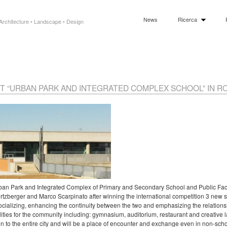
News
Ricerca
Architecture • Landscape • Design
 “URBAN PARK AND INTEGRATED COMPLEX SCHOOL” IN R
Urban Park and Integrated Complex of Primary and Secondary School and Public Fa
tzberger and Marco Scarpinato after winning the international competition 3 new 
socializing, enhancing the continuity between the two and emphasizing the relation
ilities for the community including: gymnasium, auditorium, restaurant and creative l
n to the entire city and will be a place of encounter and exchange even in non-sch