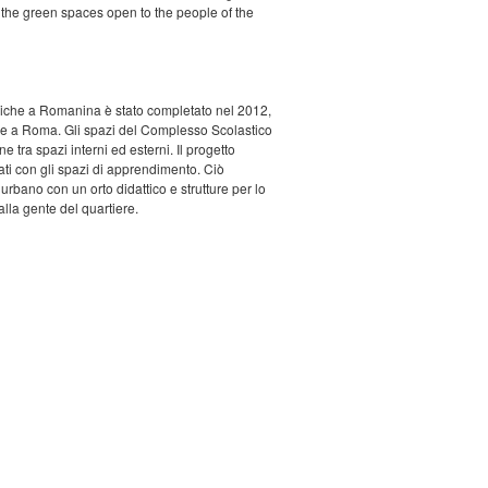
in the green spaces open to the people of the
liche a Romanina è stato completato nel 2012,
ole a Roma. Gli spazi del Complesso Scolastico
e tra spazi interni ed esterni. Il progetto
rati con gli spazi di apprendimento. Ciò
urbano con un orto didattico e strutture per lo
alla gente del quartiere.