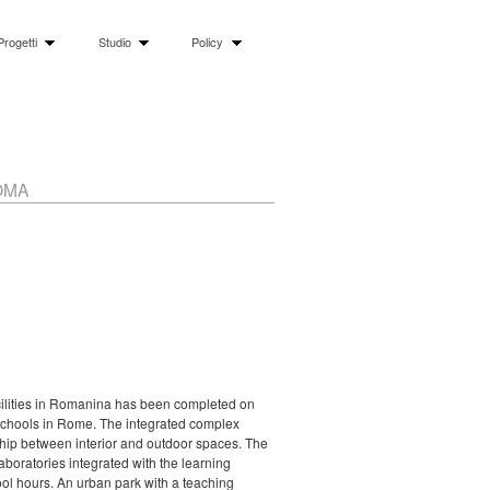
Progetti
Studio
Policy
OMA
cilities in Romanina has been completed on
schools in Rome. The integrated complex
ship between interior and outdoor spaces. The
aboratories integrated with the learning
ool hours. An urban park with a teaching